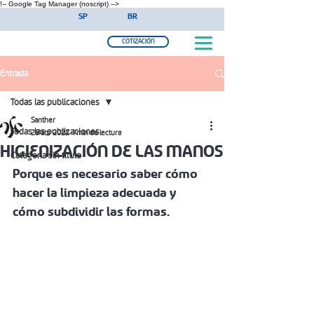
!-- Google Tag Manager (noscript) -->
SP
BR
COTIZACIÓN
Entrada
Todas las publicaciones
Santher
Todas las publicaciones
28 abr 2022
1 min de lectura
HIGIENIZACIÓN DE LAS MANOS
Categoría sin título
Porque es necesario saber cómo 
hacer la limpieza adecuada y 
cómo subdividir las formas.