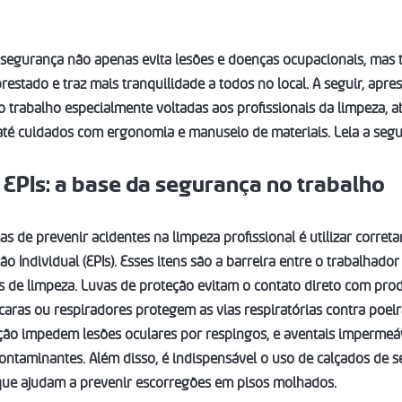
e segurança não apenas evita lesões e doenças ocupacionais, ma
restado e traz mais tranquilidade a todos no local. A seguir, apre
o trabalho especialmente voltadas aos profissionais da limpeza, 
té cuidados com ergonomia e manuseio de materiais. Leia a segui
 EPIs: a base da segurança no trabalho
s de prevenir acidentes na limpeza profissional é utilizar corret
 Individual (EPIs). Esses itens são a barreira entre o trabalhador 
 de limpeza. Luvas de proteção evitam o contato direto com prod
caras ou respiradores protegem as vias respiratórias contra poeir
eção impedem lesões oculares por respingos, e aventais imperme
contaminantes. Além disso, é indispensável o uso de calçados de 
que ajudam a prevenir escorregões em pisos molhados.