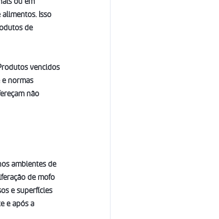
nais ou em 
alimentos. Isso 
rodutos de 
 Produtos vencidos 
 e normas 
ofereçam não 
nos ambientes de 
iferação de mofo 
s e superfícies 
e e após a 