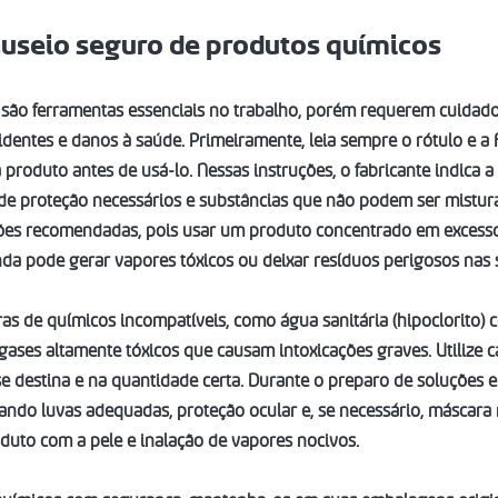
nuseio seguro de produtos químicos
 são ferramentas essenciais no trabalho, porém requerem cuidad
identes e danos à saúde. Primeiramente, leia sempre o rótulo e a 
produto antes de usá-lo. Nessas instruções, o fabricante indica a
de proteção necessários e substâncias que não podem ser mistura
ções recomendadas, pois usar um produto concentrado em excesso
nda pode gerar vapores tóxicos ou deixar resíduos perigosos nas s
as de químicos incompatíveis, como água sanitária (hipoclorito) 
gases altamente tóxicos que causam intoxicações graves. Utilize c
se destina e na quantidade certa. Durante o preparo de soluções e 
sando luvas adequadas, proteção ocular e, se necessário, máscara r
duto com a pele e inalação de vapores nocivos.