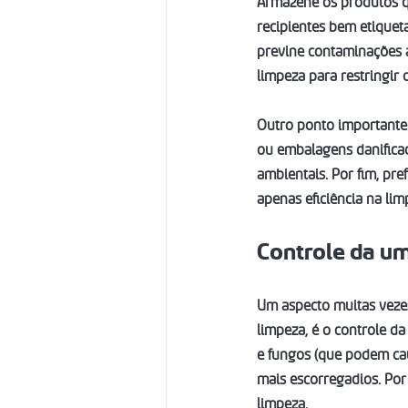
Armazene os produtos q
recipientes bem etiqueta
previne contaminações a
limpeza para restringir
Outro ponto importante 
ou embalagens danifica
ambientais. Por fim, pre
apenas eficiência na li
Controle da u
Um aspecto muitas vezes
limpeza, é o controle d
e fungos (que podem cau
mais escorregadios. Por
limpeza.