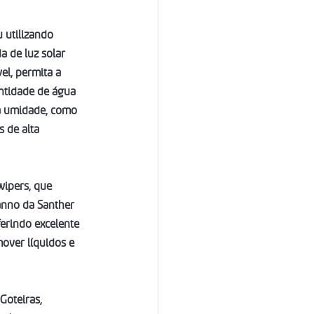
 utilizando 
a de luz solar 
el, permita a 
ntidade de água 
 a umidade, como 
 de alta 
wipers, que 
nno da Santher 
ferindo excelente 
over líquidos e 
Goteiras, 