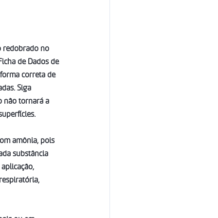
o redobrado no 
Ficha de Dados de 
 forma correta de 
das. Siga 
 não tornará a 
uperfícies.
com amônia, pois 
ada substância 
aplicação, 
espiratória, 