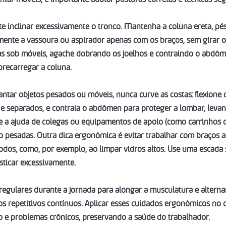
ite inclinar excessivamente o tronco. Mantenha a coluna ereta, pé
mente a vassoura ou aspirador apenas com os braços, sem girar o 
as sob móveis, agache dobrando os joelhos e contraindo o abdôm
recarregar a coluna.
ntar objetos pesados ou móveis, nunca curve as costas: flexione o
e separados, e contraia o abdômen para proteger a lombar, leva
ze a ajuda de colegas ou equipamentos de apoio (como carrinhos d
to pesadas. Outra dica ergonômica é evitar trabalhar com braços a
dos, como, por exemplo, ao limpar vidros altos. Use uma escada 
sticar excessivamente.
regulares durante a jornada para alongar a musculatura e alternar 
repetitivos contínuos. Aplicar esses cuidados ergonômicos no di
ço e problemas crônicos, preservando a saúde do trabalhador.