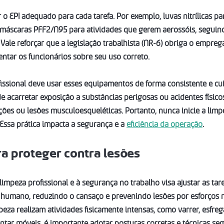
 o EPI adequado para cada tarefa. Por exemplo, luvas nitrílicas p
 máscaras PFF2/N95 para atividades que gerem aerossóis, seguin
 Vale reforçar que a legislação trabalhista (NR-6) obriga o empreg
entar os funcionários sobre seu uso correto.
fissional deve usar esses equipamentos de forma consistente e cu
e acarretar exposição a substâncias perigosas ou acidentes físico
ções ou lesões musculoesqueléticas. Portanto, nunca inicie a limp
ssa prática impacta a segurança e a 
eficiência da operação
.
a proteger contra lesões
impeza profissional e à segurança no trabalho visa ajustar as tare
umano, reduzindo o cansaço e prevenindo lesões por esforços re
peza realizam atividades fisicamente intensas, como varrer, esfrega
tar móveis, é importante adotar posturas corretas e técnicas seg