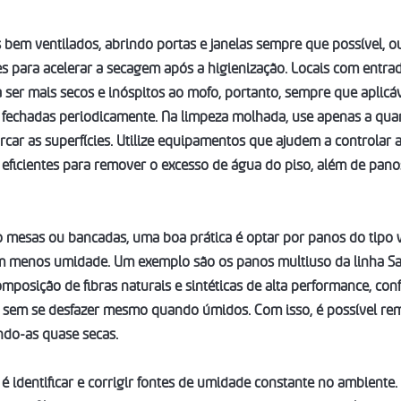
em ventilados, abrindo portas e janelas sempre que possível, ou
s para acelerar a secagem após a higienização. Locais com entrad
ser mais secos e inóspitos ao mofo, portanto, sempre que aplicáv
 fechadas periodicamente. Na limpeza molhada, use apenas a qua
arcar as superfícies. Utilize equipamentos que ajudem a controlar
eficientes para remover o excesso de água do piso, além de panos
o mesas ou bancadas, uma boa prática é optar por panos do tipo 
m menos umidade. Um exemplo são os panos multiuso da linha Sa
omposição de fibras naturais e sintéticas de alta performance, con
 sem se desfazer mesmo quando úmidos. Com isso, é possível rem
ando-as quase secas.
 identificar e corrigir fontes de umidade constante no ambiente. 