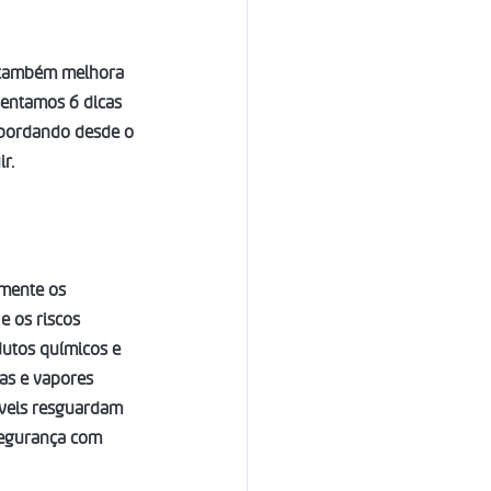
s também melhora 
sentamos 6 dicas 
abordando desde o 
r.
amente os 
e os riscos 
utos químicos e 
as e vapores 
áveis resguardam 
segurança com 