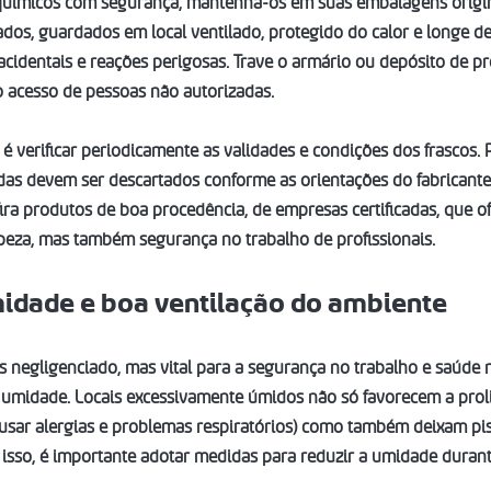
uímicos com segurança, mantenha-os em suas embalagens origi
dos, guardados em local ventilado, protegido do calor e longe de 
cidentais e reações perigosas. Trave o armário ou depósito de p
 o acesso de pessoas não autorizadas.
é verificar periodicamente as validades e condições dos frascos.
das devem ser descartados conforme as orientações do fabricante
fira produtos de boa procedência, de empresas certificadas, que 
mpeza, mas também segurança no trabalho de profissionais.
midade e boa ventilação do ambiente
 negligenciado, mas vital para a segurança no trabalho e saúde 
a umidade. Locais excessivamente úmidos não só favorecem a prol
sar alergias e problemas respiratórios) como também deixam piso
 isso, é importante adotar medidas para reduzir a umidade durant