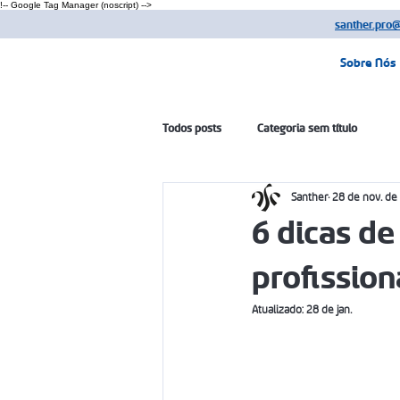
!-- Google Tag Manager (noscript) -->
santher.pro
Sobre Nós
Todos posts
Categoria sem título
Santher
28 de nov. de
6 dicas de
profission
Atualizado:
28 de jan.