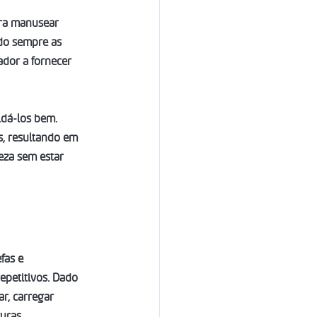
ara manusear 
do sempre as 
ador a fornecer 
idá-los bem. 
s, resultando em 
eza sem estar 
fas e 
petitivos. Dado 
r, carregar 
uras.