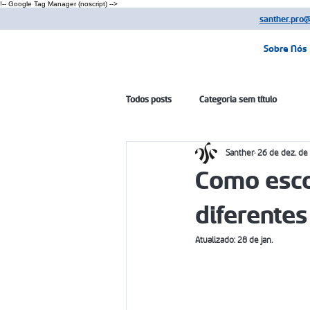
!-- Google Tag Manager (noscript) -->
santher.pro
Sobre Nós
Todos posts
Categoria sem título
Santher
26 de dez. de
Como esco
diferentes
Atualizado:
28 de jan.