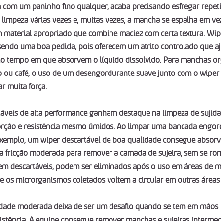
 com um paninho fino qualquer, acaba precisando esfregar repet
limpeza várias vezes e, muitas vezes, a mancha se espalha em vez 
m material apropriado que combine maciez com certa textura. Wi
sendo uma boa pedida, pois oferecem um atrito controlado que aju
mo tempo em que absorvem o líquido dissolvido. Para manchas or
ou café, o uso de um desengordurante suave junto com o wiper 
r muita força.
áveis de alta performance ganham destaque na limpeza de sujida
orção e resistência mesmo úmidos. Ao limpar uma bancada engor
 exemplo, um wiper descartável de boa qualidade consegue absorv
ma fricção moderada para remover a camada de sujeira, sem se ro
em descartáveis, podem ser eliminados após o uso em áreas de mé
e os microrganismos coletados voltem a circular em outras áreas
jidade moderada deixa de ser um desafio quando se tem em mãos 
istência. A equipe consegue remover manchas e sujeiras intermed