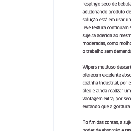
respingo seco de bebida
adicionando produto de 
solução está em usar u
leve textura continuam 
sujeira aderida ao mes
moderadas, como molho 
o trabalho sem demanda
Wipers multiuso descart
oferecem excelente abs
cozinha industrial, por
óleo e ainda realizar u
vantagem extra, por ser
evitando que a gordura 
No fim das contas, a su
poder de absorção e res