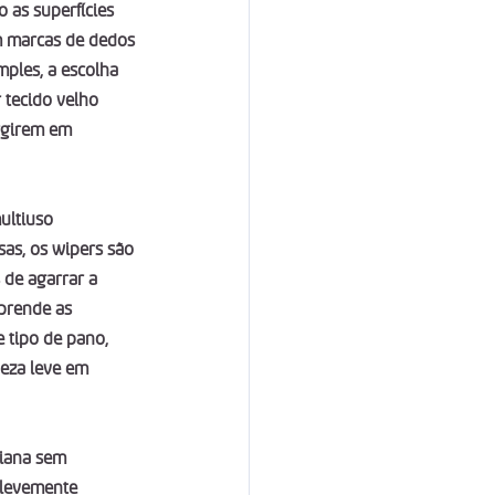
 as superfícies 
om marcas de dedos 
ples, a escolha 
 tecido velho 
rgirem em 
ultiuso 
as, os wipers são 
 de agarrar a 
prende as 
 tipo de pano, 
peza leve em 
diana sem 
 levemente 