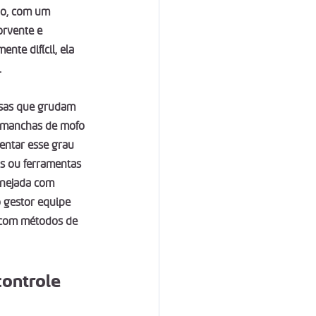
ão, com um 
rvente e 
nte difícil, ela 
.
ensas que grudam 
, manchas de mofo 
ntar esse grau 
os ou ferramentas 
anejada com 
o gestor equipe 
 com métodos de 
controle