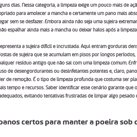
guns dias. Nessa categoria, a limpeza exige um pouco mais de aç
opriado para amolecer a mancha e certamente um pano mais abso
regar sem se desfazer. Embora ainda não seja uma sujeira extremame
ão espalhar ainda mais a mancha ou deixar halos após a limpeza
representa a sujeira difícil e incrustada. Aqui entram gorduras d
crostas de sujeira que se acumulam em pisos por longos períodos
alquer resíduo antigo que não sai com uma limpeza comum. Enfre
 uso de desengordurantes ou desinfetantes potentes e, claro, pan
er de remoção. É o tipo de limpeza profunda que costuma ser pl
is tempo e recursos. Saber identificar esse cenário garante que 
adequados, evitando tentativas frustradas de limpar algo pesado
panos certos para manter a poeira sob 