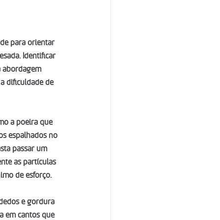
ade para orientar 
ada. Identificar 
 a abordagem 
a dificuldade de 
omo a poeira que 
os espalhados no 
asta passar um 
te as partículas 
imo de esforço.
 dedos e gordura 
da em cantos que 