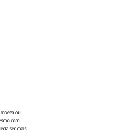
limpeza ou 
 mesmo com 
eria ser mais 