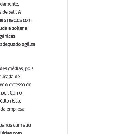
idamente, 
de sair. A 
pers macios com 
da a soltar a 
gânicas 
adequado agiliza 
des médias, pois 
durada de 
er o excesso de 
mper. Como 
dio risco, 
 da empresa.
panos com alto 
iárias com 