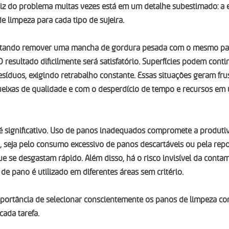
 raiz do problema muitas vezes está em um detalhe subestimado: a 
 limpeza para cada tipo de sujeira.
ntando remover uma mancha de gordura pesada com o mesmo pan
O resultado dificilmente será satisfatório. Superfícies podem conti
íduos, exigindo retrabalho constante. Essas situações geram frus
ueixas de qualidade e com o desperdício de tempo e recursos em 
 significativo. Uso de panos inadequados compromete a produtiv
, seja pelo consumo excessivo de panos descartáveis ou pela rep
ue se desgastam rápido. Além disso, há o risco invisível da conta
 pano é utilizado em diferentes áreas sem critério.
mportância de selecionar conscientemente os panos de limpeza co
cada tarefa.