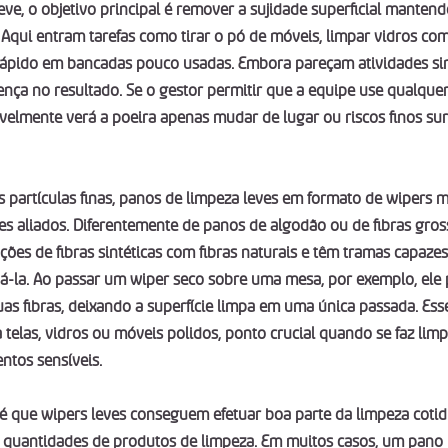
eve, o objetivo principal é remover a sujidade superficial mantendo
. Aqui entram tarefas como tirar o pó de móveis, limpar vidros c
rápido em bancadas pouco usadas. Embora pareçam atividades sim
ença no resultado. Se o gestor permitir que a equipe use qualquer
avelmente verá a poeira apenas mudar de lugar ou riscos finos su
s partículas finas, panos de limpeza leves em formato de wipers m
aliados. Diferentemente de panos de algodão ou de fibras gross
es de fibras sintéticas com fibras naturais e têm tramas capazes
á-la. Ao passar um wiper seco sobre uma mesa, por exemplo, ele 
uas fibras, deixando a superfície limpa em uma única passada. Esse
 telas, vidros ou móveis polidos, ponto crucial quando se faz lim
tos sensíveis.
 é que wipers leves conseguem efetuar boa parte da limpeza coti
 quantidades de produtos de limpeza. Em muitos casos, um pano