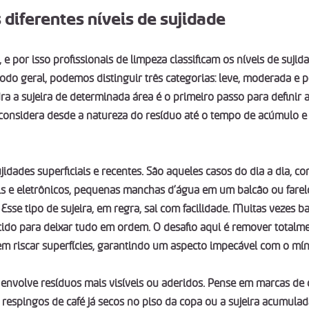
diferentes níveis de sujidade
 e por isso profissionais de limpeza classificam os níveis de sujid
o geral, podemos distinguir três categorias: leve, moderada e pes
ra a sujeira de determinada área é o primeiro passo para definir
o considera desde a natureza do resíduo até o tempo de acúmulo e 
ujidades superficiais e recentes. São aqueles casos do dia a dia, c
s e eletrônicos, pequenas manchas d’água em um balcão ou farel
sse tipo de sujeira, em regra, sai com facilidade. Muitas vezes b
o para deixar tudo em ordem. O desafio aqui é remover totalmen
em riscar superfícies, garantindo um aspecto impecável com o mín
envolve resíduos mais visíveis ou aderidos. Pense em marcas de
, respingos de café já secos no piso da copa ou a sujeira acumula