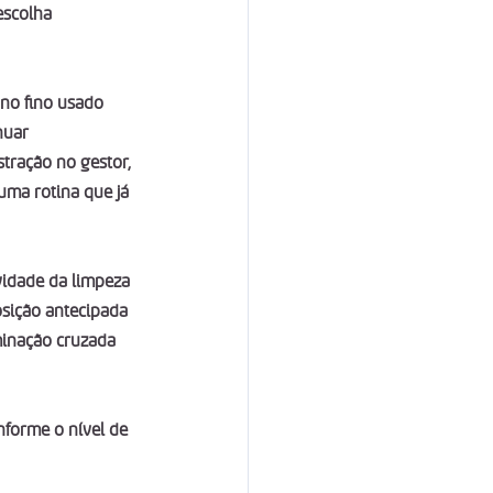
escolha 
o fino usado 
nuar 
tração no gestor, 
uma rotina que já 
idade da limpeza 
osição antecipada 
minação cruzada 
nforme o nível de 