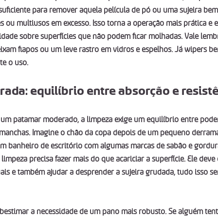
ficiente para remover aquela película de pó ou uma sujeira bem 
 ou multiusos em excesso. Isso torna a operação mais prática e 
idade sobre superfícies que não podem ficar molhadas. Vale lembr
xam fiapos ou um leve rastro em vidros e espelhos. Já wipers be
te o uso.
ada: equilíbrio entre absorção e resist
 um patamar moderado, a limpeza exige um equilíbrio entre pode
manchas. Imagine o chão da copa depois de um pequeno derrama
um banheiro de escritório com algumas marcas de sabão e gordur
limpeza precisa fazer mais do que acariciar a superfície. Ele deve
uais e também ajudar a desprender a sujeira grudada, tudo isso se
bestimar a necessidade de um pano mais robusto. Se alguém tent