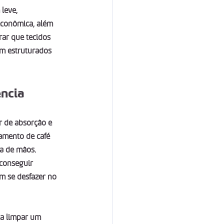
leve, 
econômica, além 
ar que tecidos 
m estruturados 
ência
r de absorção e 
mento de café 
a de mãos. 
 conseguir 
m se desfazer no 
a limpar um 