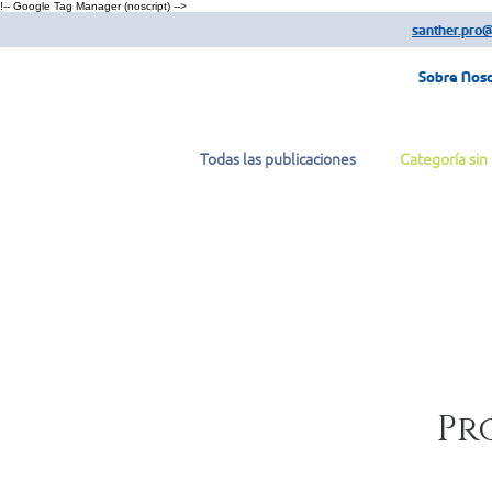
!-- Google Tag Manager (noscript) -->
santher.pro
Sobre Nos
Todas las publicaciones
Categoría sin 
Pr