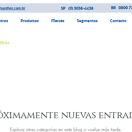
BR
0800 77
@santher.com.br
SP
(11) 3038-4438
otros
Productos
Marcas
Segmentos
Contacto
título
óximamente nuevas entra
Explora otras categorías en este blog o vuelve más tarde.