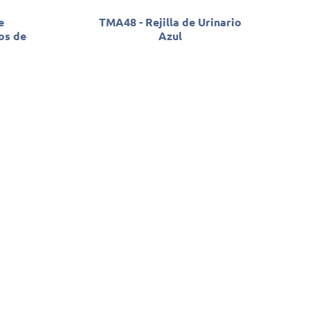
e
TMA48 - Rejilla de Urinario
os de
Azul