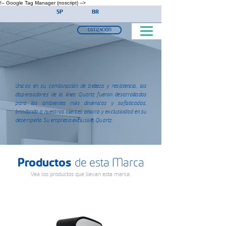
!-- Google Tag Manager (noscript) -->
SP
BR
COTIZACIÓN
Únicos en su combinación de belleza y resistencia, los
dispensadores de la línea Quartz fueron desarrollados
para los ambientes más dinámicos y sofisticados,
brindando a nuestros clientes ahorro y exclusividad en su
desempeño. Su empresa exclusiva, Quartz.
Productos
de esta Marca
Vea los productos que llevan esta marca.