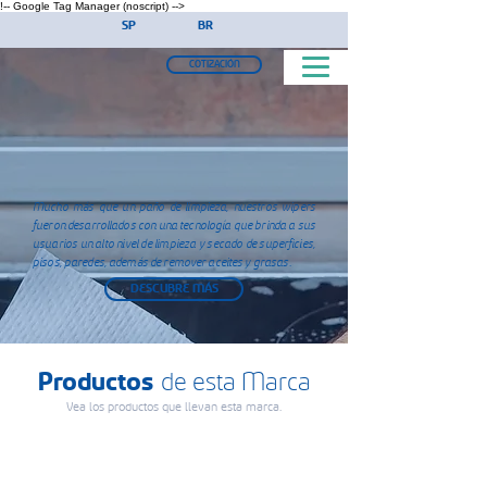
!-- Google Tag Manager (noscript) -->
SP
BR
COTIZACIÓN
Mucho más que un paño de limpieza, nuestros wipers
fueron desarrollados con una tecnología que brinda a sus
usuarios un alto nivel de limpieza y secado de superficies,
pisos, paredes, además de remover aceites y grasas.
DESCUBRE MÁS
Productos
de esta Marca
Vea los productos que llevan esta marca.