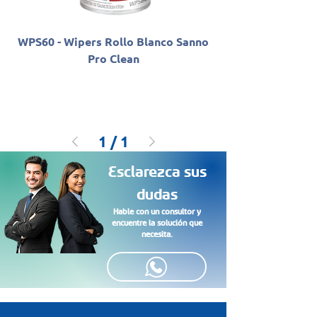
WPS60 - Wipers Rollo Blanco Sanno
Pro Clean
1
/
1
Esclarezca sus
dudas
Hable con un consultor y
encuentre la solución que
necesita.