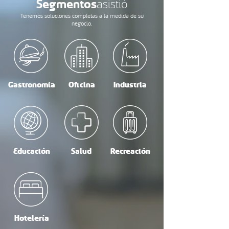
Segmentos
asistió
Tenemos soluciones completas a la medida de su
negocio.
Gastronomía
Oficina
Industria
Educación
Salud
Recreación
Hotelería