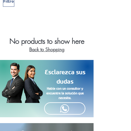
Filtro
No products to show here
Back to Shopping
Esclarezca sus
dudas
Hable con un consultor y
encuentre la solución que
necesita.