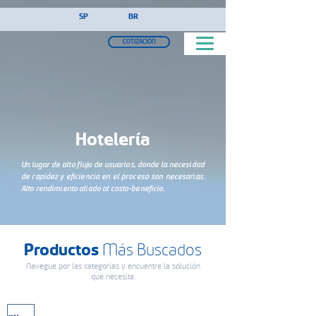
!-- Google Tag Manager (noscript) -->
SP
BR
COTIZACIÓN
Hotelería
Un lugar de alto flujo de usuarios, donde la necesidad
de rapidez y eficiencia en el proceso son necesarias.
Alto rendimiento aliado al costo-beneficio.
Productos
Más Buscados
Navegue por las categorías y encuentre la solución
que necesita.