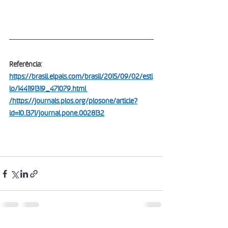
Referência
: 
https://brasil.elpais.com/brasil/2015/09/02/esti
lo/1441191319_471079.html 
/
https://journals.plos.org/plosone/article?
id=10.1371/journal.pone.0028132