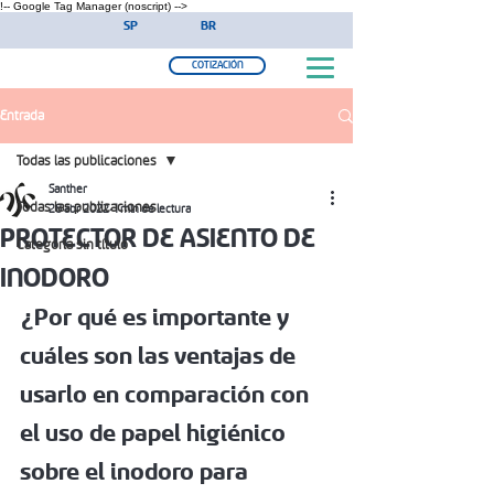
!-- Google Tag Manager (noscript) -->
SP
BR
COTIZACIÓN
Entrada
Todas las publicaciones
Santher
Todas las publicaciones
28 abr 2022
1 min de lectura
PROTECTOR DE ASIENTO DE
Categoría sin título
INODORO
¿Por qué es importante y 
cuáles son las ventajas de 
usarlo en comparación con 
el uso de papel higiénico 
sobre el inodoro para 