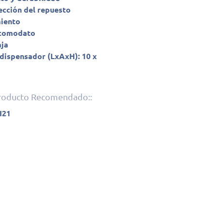
ección del repuesto
miento
 comodato
aja
dispensador (LxAxH): 10 x
Producto Recomendado::
I21