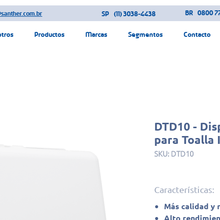
BR
0800 77
@santher.com.br
SP
(11) 3038-4438
otros
Productos
Marcas
Segmentos
Contacto
DTD10 - Dis
para Toalla 
SKU: DTD10
Características:
Más calidad y 
Alto rendimien