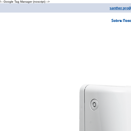
!-- Google Tag Manager (noscript) -->
santher.pro
Sobre Nos