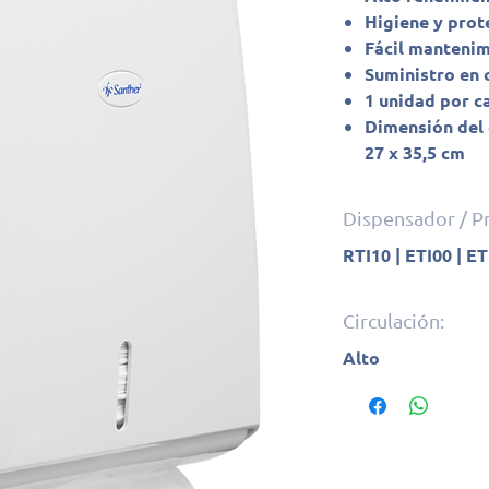
Higiene y prot
Fácil manteni
Suministro en
1 unidad por c
Dimensión del 
27 x 35,5 cm
Dispensador / 
RTI10 | ETI00 | ET
Circulación:
Alto