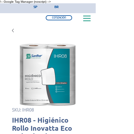
!-- Google Tag Manager (noscript) -->
SP
BR
COTIZACIÓN
SKU: IHR08
IHR08 - Higiénico
Rollo Inovatta Eco