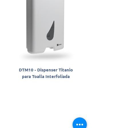
DTM10 - Dispenser Titanio
SLAB06800 - Sabon
para Toalla Interfoliada
Antisséptico Líqu
Santher Professio