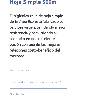
Hoja Simple 500m
El higiénico rollo de hoja simple
de la línea Eco está fabricado con
celulosa virgen, brindando mayor
resistencia y convirtiendo al
producto en una excelente
opción con una de las mejores
relaciones costo-beneficio del
mercado.
Características:
100% celulosa virgen
Dispensador / Producto Recomendado:
Hoja simle
Gofrado
DRE10| DQR20 | DQD20
Circulación:
Resistente
Excelente relación costo-
Medio|Alto