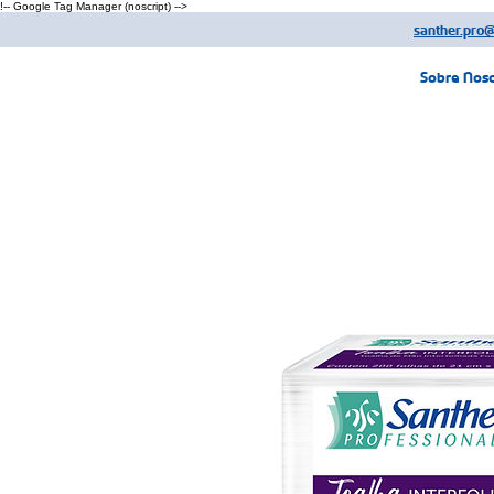
!-- Google Tag Manager (noscript) -->
santher.pro
Sobre Nos