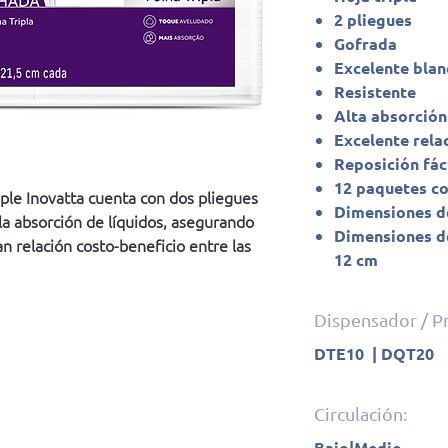
2 pliegues
Gofrada
Excelente blan
Resistente
Alta absorción
Excelente rela
Reposición fác
12 paquetes co
riple Inovatta cuenta con dos pliegues
Dimensiones de
 la absorción de líquidos, asegurando
Dimensiones de
n relación costo-beneficio entre las
12 cm
Dispensador / 
DTE10 | DQT20
Circulación:
Bajo|Medio