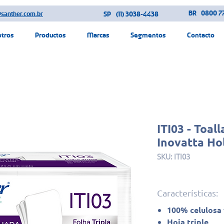
BR
0800 77
@santher.com.br
SP
(11) 3038-4438
otros
Productos
Marcas
Segmentos
Contacto
ITI03 - Toall
Inovatta Hol
SKU: ITI03
Características:
100% celulosa 
Hoja triple