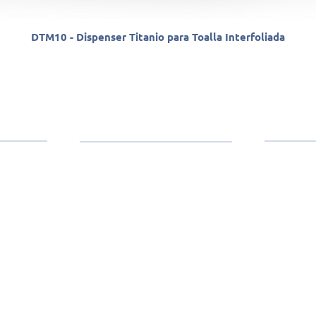
DTM10 - Dispenser Titanio para Toalla Interfoliada
anther
Contacto
Productos
(11)
Toallas
e dedica a
Higiénicos
ercados de
dustrial y
Wipers
SP (
ustrias,
Químicos
s.
Servilletas
BR 0
Accesorios
Dispensadores
sant