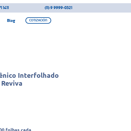
1 1411
(11) 9 9999-0321
Blog
COTIZACIÓN
ênico Interfolhado
 Reviva
00 folhas cada