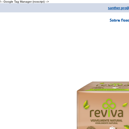
!-- Google Tag Manager (noscript) -->
santher.pro
Sobre Nos