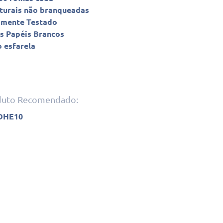
turais não branqueadas
amente Testado
s Papéis Brancos
o esfarela
oduto Recomendado:
 DHE10