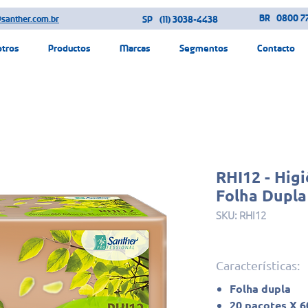
BR
0800 77
@santher.com.br
SP
(11) 3038-4438
otros
Productos
Marcas
Segmentos
Contacto
RHI12 - Higi
Folha Dupla
SKU: RHI12
Características:
Folha dupla
20 pacotes X 6