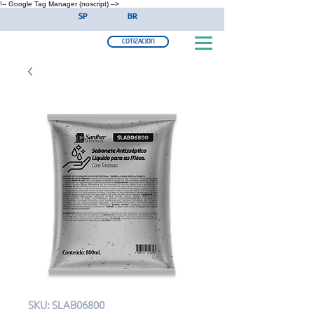
!-- Google Tag Manager (noscript) -->
SP
BR
COTIZACIÓN
SKU: SLAB06800