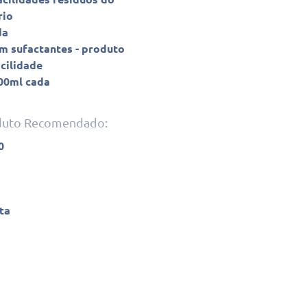
rio
da
m sufactantes - produto
cilidade
00ml cada
oduto Recomendado:
0
lta