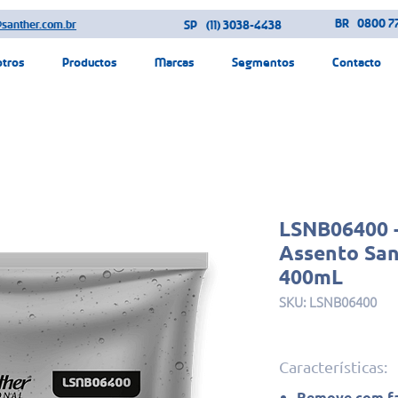
BR
0800 77
@santher.com.br
SP
(11) 3038-4438
otros
Productos
Marcas
Segmentos
Contacto
LSNB06400 -
Assento San
400mL
SKU: LSNB06400
Características:
Remove com fa