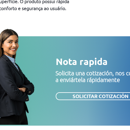
uperfície. O produto possui rápida
conforto e segurança ao usuário.
Nota rapida
Solicita una cotización, no
a enviártela rápidamente
SOLICITAR COTIZACIÓN