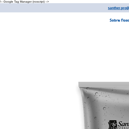
!-- Google Tag Manager (noscript) -->
santher.pro
Sobre Nos