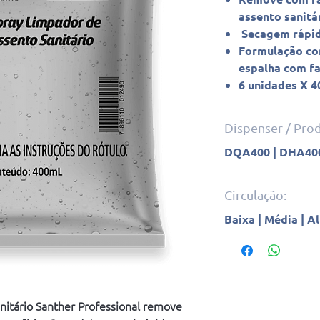
assento sanitá
Secagem rápi
Formulação co
espalha com fa
6 unidades X 4
Dispenser / Pr
DQA400 | DHA40
Circulação:
Baixa | Média | A
nitário Santher Professional remove