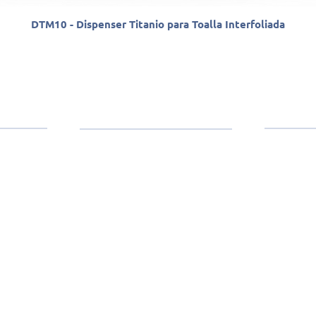
DTM10 - Dispenser Titanio para Toalla Interfoliada
anther
Contacto
Productos
(11)
Toallas
e dedica a
Higiénicos
ercados de
dustrial y
Wipers
SP (
ustrias,
Químicos
s.
Servilletas
BR 0
Accesorios
Dispensadores
sant