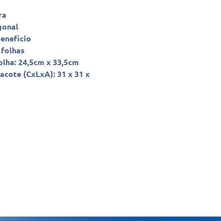
ra
gonal
enefício
 folhas
lha: 24,5cm x 33,5cm
cote (CxLxA): 31 x 31 x