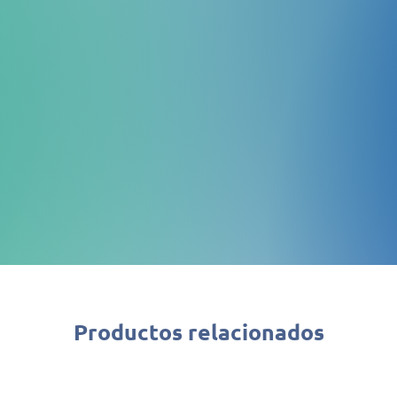
Nota rapida
Solicita una cotización, no
a enviártela rápidamente
Productos relacionados