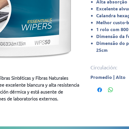
Alta absorção
Excelente alvu
Calandra hexa
Melhor custo-b
1 rolo com 800
Dimensão da fo
Dimensão do pa
25cm
Circulación:
Promedio | Alto
bras Sintéticas y Fibras Naturales
ee excelente blancura y alta resistencia
ación dérmica y está ausente de
es de laboratorios externos.