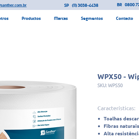
BR
0800 77
@santher.com.br
SP
(11) 3038-4438
otros
Productos
Marcas
Segmentos
Contacto
WPX50 - Wip
SKU: WPS50
Características:
Toalhas descar
Fibras naturais
Alta resistênci