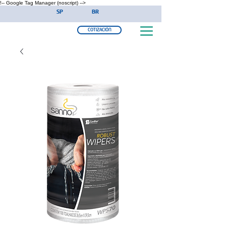
!-- Google Tag Manager (noscript) -->
SP
BR
COTIZACIÓN