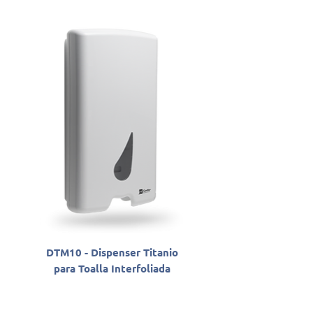
DTM10 - Dispenser Titanio
SLAB06800 - Sabon
para Toalla Interfoliada
Antisséptico Líqu
Santher Professio