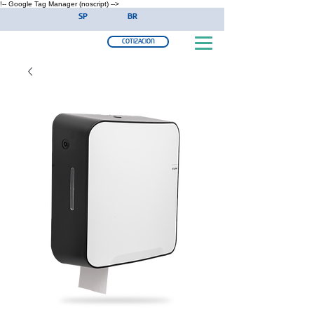
!-- Google Tag Manager (noscript) -->
SP
BR
COTIZACIÓN