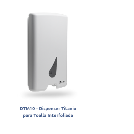
DTM10 - Dispenser Titanio
SLAB06800 - Sabon
para Toalla Interfoliada
Antisséptico Líqu
Santher Professio