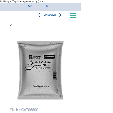
!-- Google Tag Manager (noscript) -->
SP
BR
COTIZACIÓN
SKU: HGAT06800