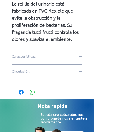
La rejilla del urinario está
fabricada en PVC flexible que
evita la obstrucción y la
proliferación de bacterias. Su
fragancia tutti frutti controla los
olores y suaviza el ambiente.
Características:
Goma flexible (PVC)
Circulación:
Fragancia tutti frutti
Color azul
Bajo|Medio|Alto
Evita la proliferación de
bacterias.
Controlar los olores
Nota rapida
Fácil adaptación a varias
Solicita una cotización, nos
formas de urinarios
comprometemos a enviártela
rápidamente
Orificios para drenaje de
agua.