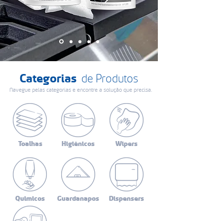
Categorias
de Produtos
Navegue pelas categorias e encontre a solução que precisa.
Toalhas
Higiênicos
Wipers
Quimicos
Guardanapos
Dispensers