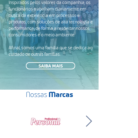
Inspirados pelos valores da companhia, os
funcionários trabalham diariamente em
busca da excelência em processos e
produtos, com soluções de alta tecnologia e
performance, de forma a respeitar nossos
consumidores e o meio ambiente.
Afinal, somos uma família que se dedica ao
cuidado de outras famílias.
SAIBA MAIS
Nossas
Marcas