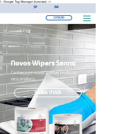
!-- Google Tag Manager (noscript) -->
SP
BR
COTAÇÃO
Novos Wipers Sanno
Conheça as novas toalhas multiuso
descartáveis.
SAIBA MAIS