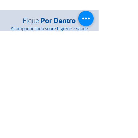
Fique
Por Dentro
Acompanhe tudo sobre higiene e saúde
profissional
Entenda por que panos de
limpeza do tipo wiper são