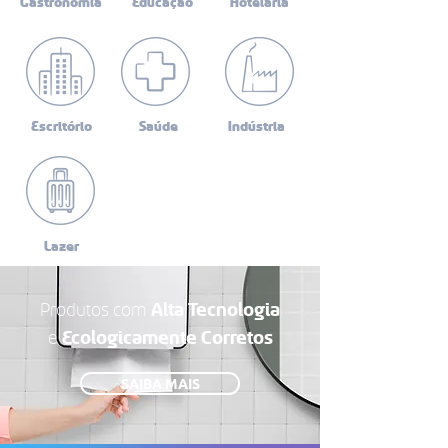
Gastronomia
Educação
Hotelaria
Escritório
Saúde
Indústria
Lazer
Produtos com
Alta Tecnologia
e
Ecologicamente Corretos
SAIBA MAIS