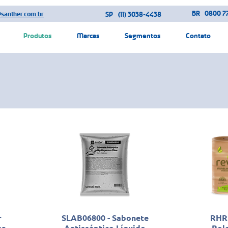
BR
0800 77
@santher.com.br
SP
(11) 3038-4438
Produtos
Marcas
Segmentos
Contato
r
SLAB06800 - Sabonete
RHR2
ha
Antisséptico Líquido
Rol