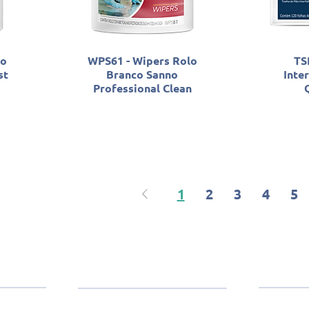
lo
WPS61 - Wipers Rolo
TS
st
Branco Sanno
Inte
Professional Clean
1
2
3
4
5
 Santher
Contato
Produtos
(11)