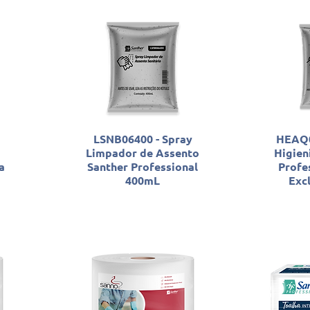
LSNB06400 - Spray
HEAQ0
Limpador de Assento
Higien
a
Santher Professional
Profe
400mL
Exc