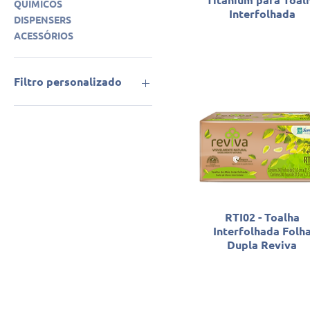
QUÍMICOS
Interfolhada
DISPENSERS
ACESSÓRIOS
Filtro personalizado
Higiênico Interfolhado
Toalha Interfolhada
Lazer
RTI02 - Toalha
Interfolhada Folh
Dupla Reviva