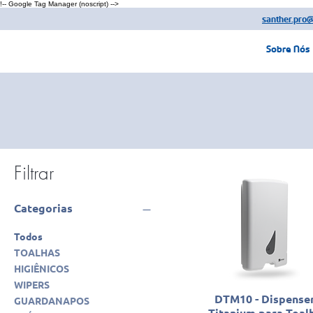
!-- Google Tag Manager (noscript) -->
santher.pro
Sobre Nós
Filtrar
Categorias
Todos
TOALHAS
HIGIÊNICOS
WIPERS
DTM10 - Dispense
GUARDANAPOS
Titanium para Toal