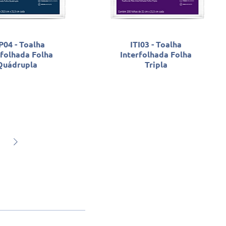
P04 - Toalha
ITI03 - Toalha
rfolhada Folha
Interfolhada Folha
Quádrupla
Tripla
 9 9999-0321