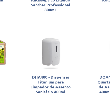
Santher Professional
800mL
DHA400 - Dispenser
DQA40
a
Titanium para
Quartz
Limpador de Assento
de As
Sanitário 400ml
400ml