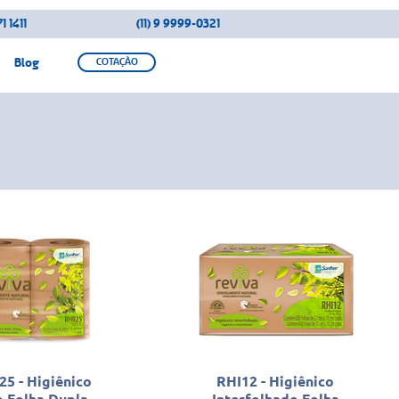
1 1411
(11) 9 9999-0321
Blog
COTAÇÃO
5 - Higiênico
RHI12 - Higiênico
o Folha Dupla
Interfolhado Folha