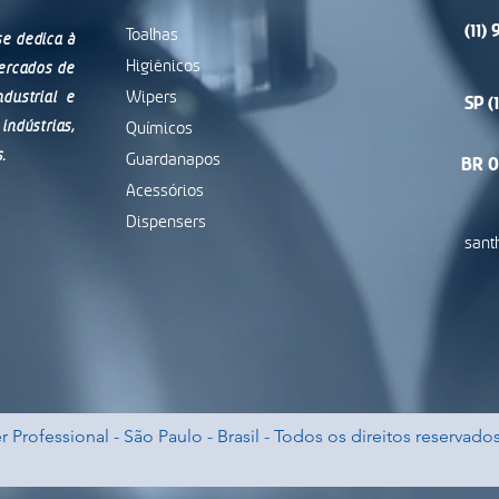
(11)
Toalhas
se dedica à
Higiênicos
ercados de
dustrial e
Wipers
SP (
ústrias,
Químicos
.
Guardanapos
BR 0
Acessórios
Dispensers
sant
 Professional - São Paulo - Brasil - Todos os direitos reservados