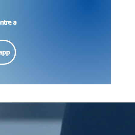
ntre a
app