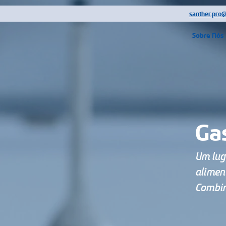
!-- Google Tag Manager (noscript) -->
santher.pro
Sobre Nós
Ga
Um lug
alimen
Combin