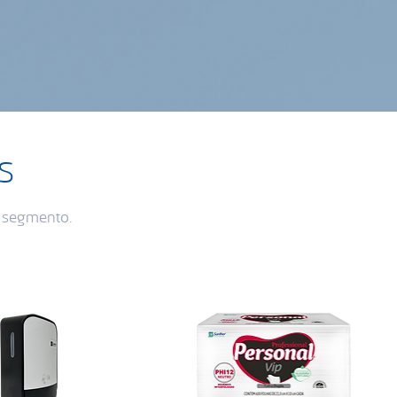
s
u segmento.