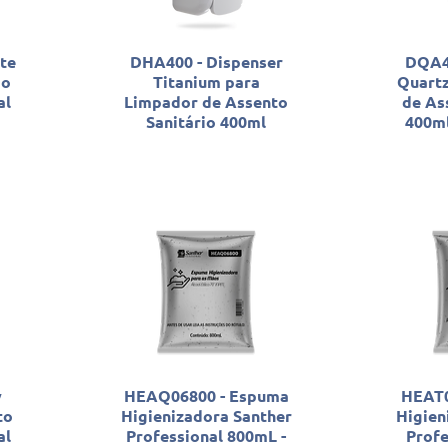
te
DHA400 - Dispenser
DQA40
do
Titanium para
Quartz
al
Limpador de Assento
de As
Sanitário 400ml
400ml
y
HEAQ06800 - Espuma
HEAT0
to
Higienizadora Santher
Higien
al
Professional 800mL -
Prof