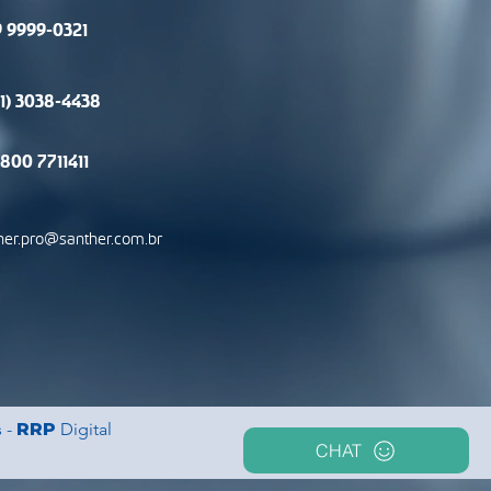
 9 9999-0321
11) 3038-4438
800 7711411
her.pro@santher.com.br
 -
RRP
Digital
CHAT