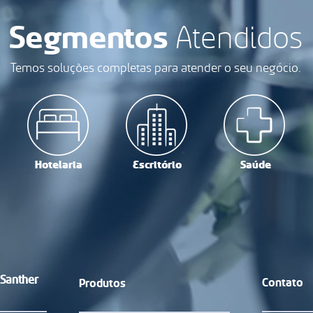
Segmentos
Atendidos
Temos soluções completas para atender o seu negócio.
Hotelaria
Escritório
Saúde
 Santher
Contato
Produtos