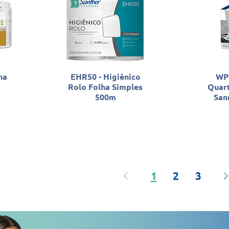
na
EHR50 - Higiênico
WPS
Rolo Folha Simples
Quar
500m
San
1
2
3