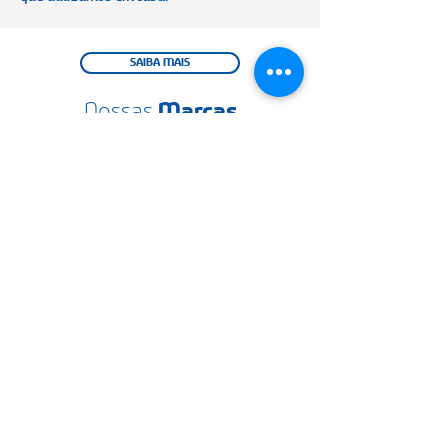
SAIBA MAIS
Nossas
Marcas
Tire suas dúvidas
Fale com um consultor e encontre
a solução que precisa