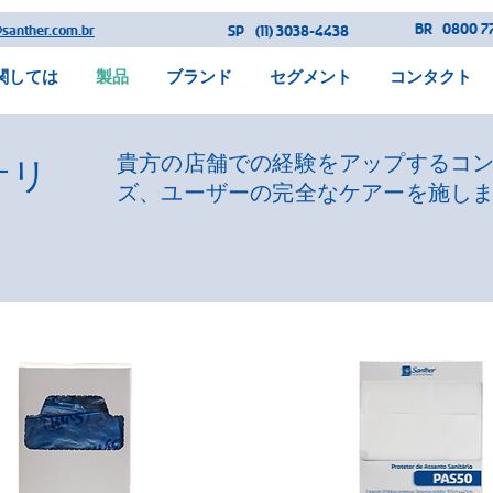
BR
0800 77
@santher.com.br
SP
(11) 3038-4438
関しては
製品
ブランド
セグメント
コンタクト
貴方の店舗での経験をアップするコ
サリ
ズ、ユーザーの完全なケアーを施し