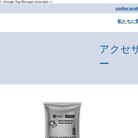
!-- Google Tag Manager (noscript) -->
santher.pro
私たちに
アクセ
ー