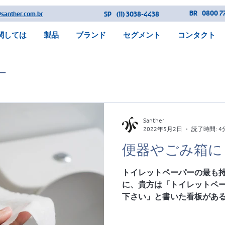
BR
0800 77
@santher.com.br
SP
(11) 3038-4438
関しては
製品
ブランド
セグメント
コンタクト
ー
Santher
2022年5月2日
読了時間: 4
便器やごみ箱に
トイレットペーパーの最も持
に、貴方は「トイレットペ
下さい」と書いた看板があ
でしょう。このようなこと
ギーのような国と違って紙