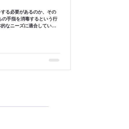
をする必要があるのか、その
ちの手指を消毒するという行
本的なニーズに適合していま
汗、油、細菌の可能性を取り
気の伝染を防ぐ働きもしま
わせ
 9 9999-0321