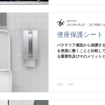
Santher
2022年5月2日
読了時間: 2
便座保護シート
バクテリア感染から保護す
を便座に敷くことと比較し
る重要性及びそのメリットと
アメリカの雑誌(American Socie
した研究の結果によると、公衆