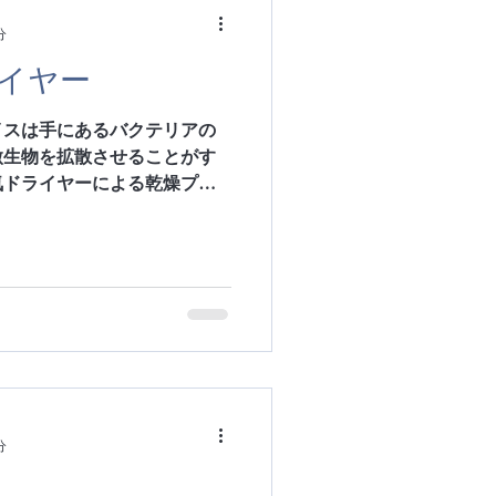
分
イヤー
イスは手にあるバクテリアの
微生物を拡散させることがす
気ドライヤーによる乾燥プロ
乾燥に平均11秒かかるのに
。不適切な増殖力を想像して
分