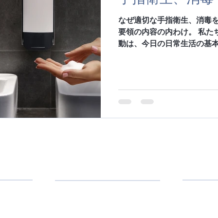
なぜ適切な手指衛生、消毒
要領の内容の内わけ。 私た
動は、今日の日常生活の基
す。 人間の皮膚から汚れ、
除くだけでなく、感染や病
す。...
erについて
お問い合
製品
(11)
タオル
は、消費財
トイレットペーパー
、商業施