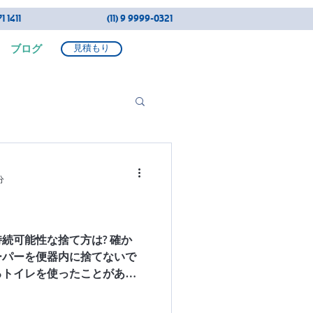
1 1411
(11) 9 9999-0321
ブログ
見積もり
分
続可能性な捨て方は? 確か
ーパーを便器内に捨てないで
るトイレを使ったことがある
は、ブラジルでは例えばベル
を便器に捨てる習慣は無いか