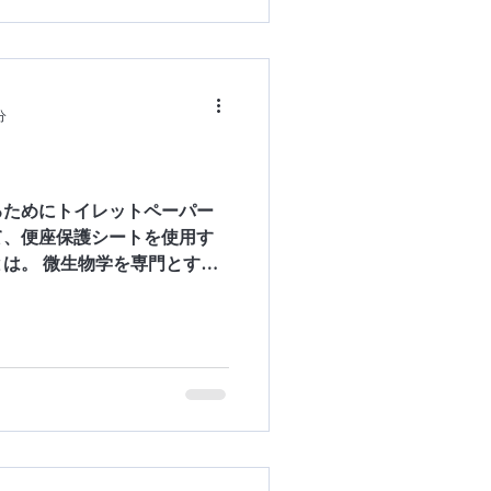
分
るためにトイレットペーパー
て、便座保護シートを使用す
は。 微生物学を専門とする
ty for Microbiology)が発表
トイ...