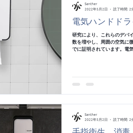
Santher
2022年5月2日
読了時間: 2
電気ハンドドラ
研究により、これらのデバ
数を増やし、周囲の空気に
でに証明されています。電
セスは、ペーパータオルでの
対し、平均30秒かかります
下さい。...
Santher
2022年5月2日
読了時間: 2
手指衛生、消毒