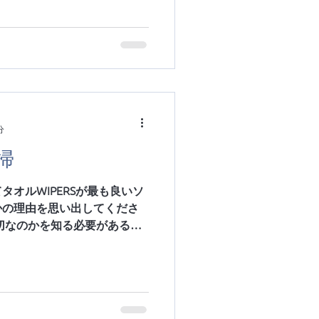
分
掃
オルWIPERSが最も良いソ
かの理由を思い出してくださ
切なのかを知る必要があるの
に、どの種類の布が適切なの
例えば、ホコリを取る、異な