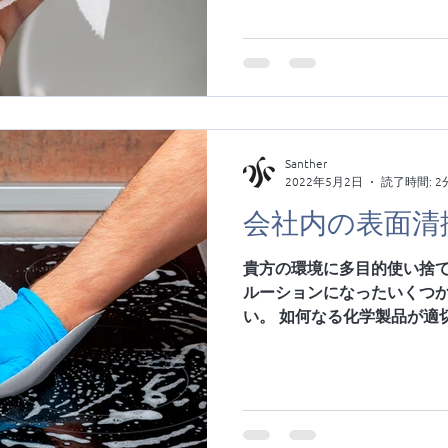
らです。...
Santher
2022年5月2日
読了時間: 2
会社内の表面清
貴方の環境に多目的使い捨てタ
ルーションになったいくつ
い。 如何なる化学製品が適
と同様に、異なる清掃作業
かを知る必要があります。
る表面を乾燥する...