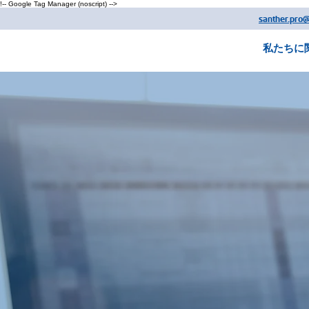
!-- Google Tag Manager (noscript) -->
santher.pro
私たちに