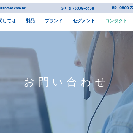
BR
0800 77
@santher.com.br
SP
(11) 3038-4438
関しては
製品
ブランド
セグメント
コンタクト
お問い合わせ