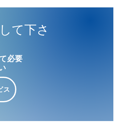
して下さ
て必要
い
ビス