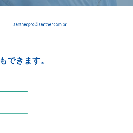
santher.pro@santher.com.br
もできます。