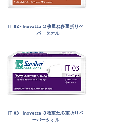
ITI02 - Inovatta ２枚重ね多重折りペ
ーパータオル
ITI03 - Inovatta ３枚重ね多重折りペ
ーパータオル