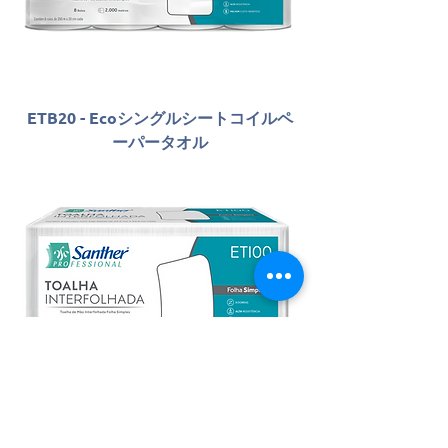
ETB20 - Ecoシングルシートコイルペ
ーパータオル
ETI00 - Inovata Eco３折り目シング
ルシート多重折りペーパータオル