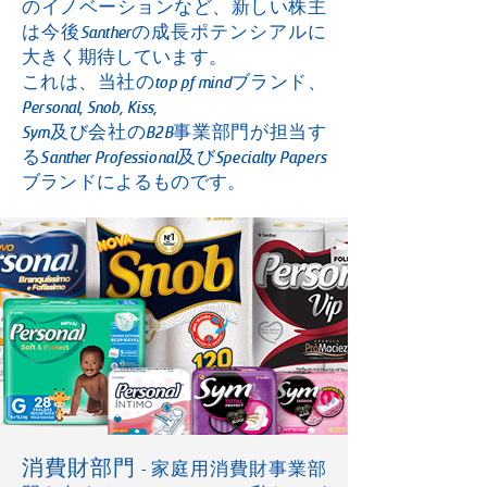
のイノベーションなど、新しい株主
は今後Santherの成長ポテンシアルに
大きく期待しています。
これは、当社のtop pf mindブランド、
Personal, Snob, Kiss,
Sym及び会社のB2B事業部門が担当す
るSanther Professional及びSpecialty Papers
ブランドによるものです。
消費財部門
- 家庭用消費財事業部