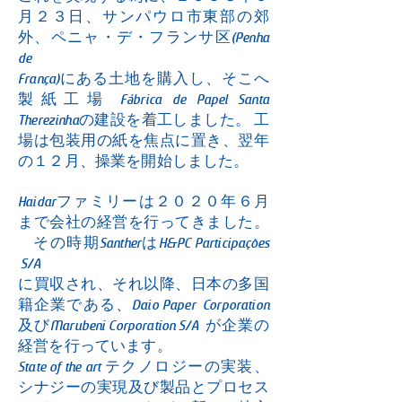
月２３日、サンパウロ市東部の郊
外、ペニャ・デ・フランサ区(Penha
de
França)にある土地を購入し、そこへ
製紙工場 Fábrica de Papel Santa
Therezinhaの建設を着工しました。 工
場は包装用の紙を焦点に置き、翌年
の１２月、操業を開始しました。
Haidarファミリーは２０２０年６月
まで会社の経営を行ってきました。
その時期SantherはH&PC Participações
S/A
に買収され、それ以降、日本の多国
籍企業である、Daio Paper Corporation
及びMarubeni Corporation S/A が企業の
経営を行っています。
State of the art テクノロジーの実装、
シナジーの実現及び製品とプロセス