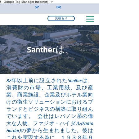
!-- Google Tag Manager (noscript) -->
SP
BR
見積もり
Santherは、
82年以上前に設立されたSantherは、
消費財の市場、工業用紙、及び産
業、商業施設、企業及びホテル業向
けの衛生ソリューションにおけるブ
ランドとビジネスの構築に取り組ん
でいます。 会社はレバノン系の偉
大な人物、ファジオ・ハイダル(Fadio
Haidar)の夢から生まれました。彼は
これを実現する為に、１９３８年９