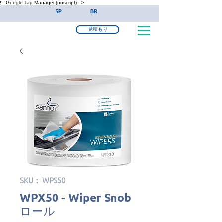
!-- Google Tag Manager (noscript) -->
SP
BR
見積もり
SKU： WPS50
WPX50 - Wiper Snob
ロール