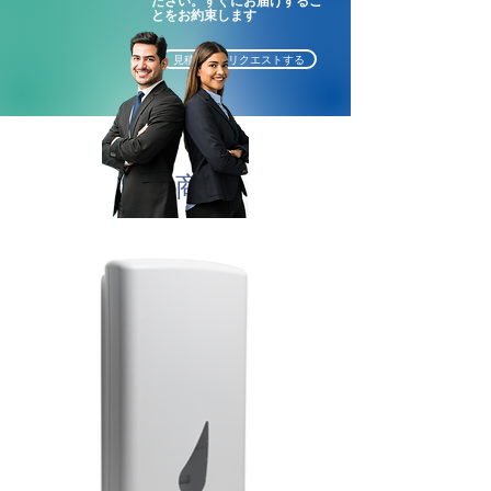
ださい。すぐにお届けするこ
とをお約束します
1 rolo com 800 folhas
Dimensão da folha: 24,5cm x
見積もりをリクエストする
33,5cm
Dimensão do pacote
(CxLxA): 31 x 31 x 25cm
関連商品