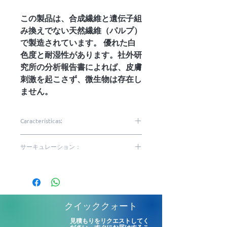
この製品は、合成繊維と遺伝子組
み換えでない天然繊維（パルプ）
で製造されています。 優れた白
色度と耐湿性があります。社外研
究所の分析報告書によれば、皮膚
刺激を起こさず、微生物は存在し
ません。
Características:
Toalhas descartáveis
サーキュレーション：
multiuso
Fibras naturais e sintéticas
平均 |高い
Alta resistência
Alta absorção
Excelente alvura
クイッククォート
Calandra hexagonal
見積もりをリクエストしてく
Melhor custo-benefício