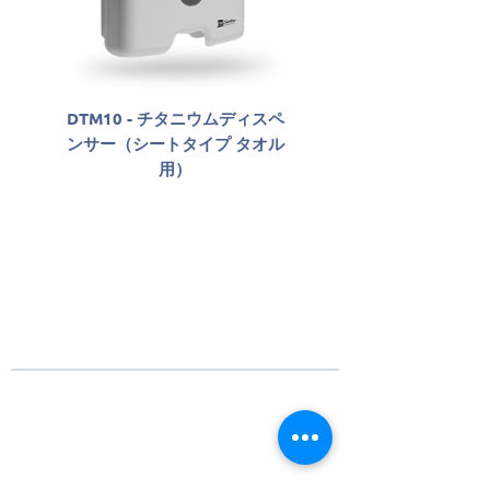
DTM10 - チタニウムディスペ
SLAB06800 - Sabon
ンサー（シートタイプ タオル
Antisséptico Líqu
用）
Santher Professio
Santherについて
82年以上前に設立されたSantherは、消費財の市
場、工業用紙、および産業、商業施設、企業向
けの衛生ソリューションにおけるブランドとビ
ジネスの構築に取り組んでいます。