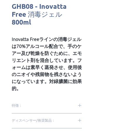
GHB08 - Inovatta
Free 消毒ジェル
800ml
Inovatta Freeラインの消毒ジェル
は70%アルコール配合で、手のケ
アー及び乾燥を防ぐために、エモ
リエント剤を混合しています。フ
ォームは素早く蒸発させ、使用後
のニオイや残留物を残さないよう
になっています。対緑膿菌に効果
的。
特徴：
アルコールジェル70%
ディスペンサー/推奨製品：
細菌、ばい菌の99.9%を除去*
手洗いの補足