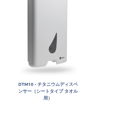
DTM10 - チタニウムディスペ
SLAB06800 - Sabon
ンサー（シートタイプ タオル
Antisséptico Líqu
用）
Santher Professio