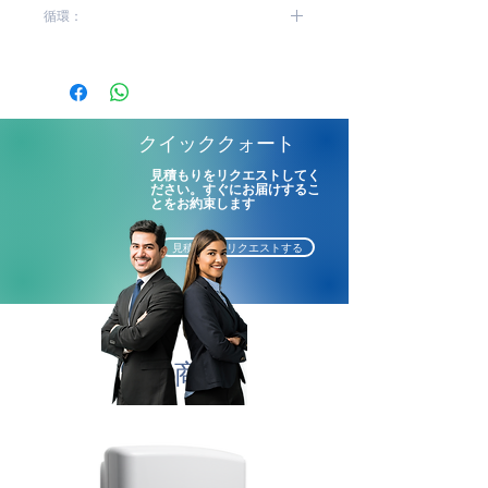
DSD08 | DDE10
循環：
手のケアー及び乾燥を防ぐエ
モリエント剤配合
低|中
香り無し
素早く蒸発
手に残留物を残さない
クイッククォート
800ml入りユニット6個
見積もりをリクエストしてく
１回のプッシュ出し量：
ださい。すぐにお届けするこ
とをお約束します
0.4ml
出荷用ケースサイズ（長X幅X
見積もりをリクエストする
高) 34.2X19.2X15.4cm
*テストされた細菌：緑膿菌、
サルモネラ属、黄色ブドウ球
菌、大腸菌。
関連商品