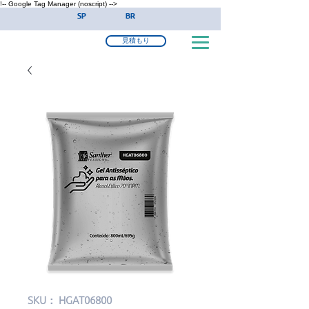
!-- Google Tag Manager (noscript) -->
SP
BR
見積もり
SKU： HGAT06800