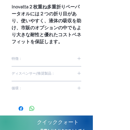
Inovatta２枚重ね多重折りペーパ
ータオルには２つの折り目があ
り、使いやすく、液体の吸収を助
け、市販のオプションの中でもよ
り大きな耐性と優れたコストベネ
フィットを保証します。
特徴：
100％バージンパルプ
ディスペンサー/推奨製品：
２枚重ね多重折りシート
２つ折
DTE10 | DQT20
循環：
エンボス加工
優れた白色度と柔らかさ
低|中
耐性
高吸収性
最良のコストベネフィット
クイッククォート
簡単にディスペンサーへ補給