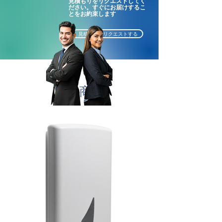
見積もりをリクエストしてく
可能
ださい。すぐにお届けするこ
とをお約束します
240枚入りパック10個
シートサイズ： 22cm x
見積もりをリクエストする
21.6cm
パックサイズ： （長X幅X高)
22X11X12cm
関連商品