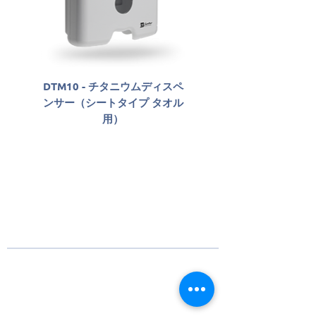
DTM10 - チタニウムディスペ
SLAB06800 - Sabon
ンサー（シートタイプ タオル
Antisséptico Líqu
用）
Santher Professio
Santherについて
82年以上前に設立されたSantherは、消費財の市
場、工業用紙、および産業、商業施設、企業向
けの衛生ソリューションにおけるブランドとビ
ジネスの構築に取り組んでいます。