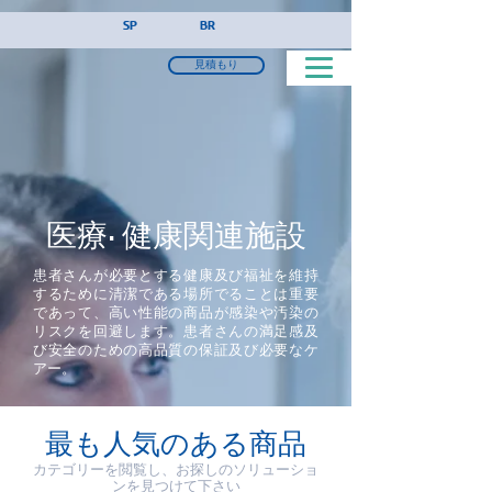
!-- Google Tag Manager (noscript) -->
SP
BR
見積もり
医療·健康関連施設
患者さんが必要とする健康及び福祉を維持
するために清潔である場所でることは重要
であって、高い性能の商品が感染や汚染の
リスクを回避します。患者さんの満足感及
び安全のための高品質の保証及び必要なケ
アー。
最も人気のある商品
カテゴリーを閲覧し、お探しのソリューショ
ンを見つけて下さい