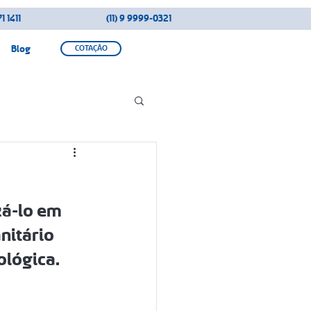
1 1411
(11) 9 9999-0321
Blog
COTAÇÃO
zá-lo em 
nitário 
ológica.