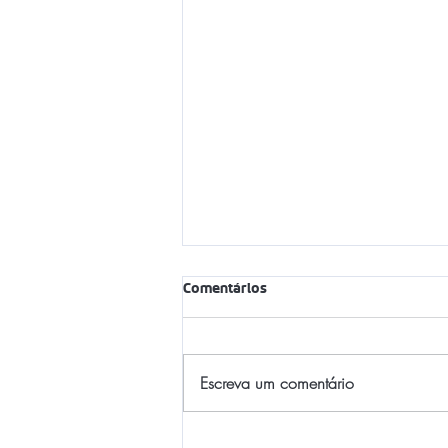
Comentários
Escreva um comentário
Entenda por que panos de