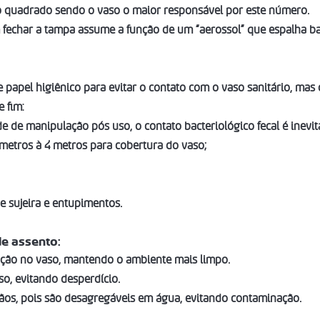
o quadrado sendo o vaso o maior responsável por este número. 
 fechar a tampa assume a função de um “aerossol” que 
espalha ba
papel higiênico para evitar o contato com o vaso sanitário, mas 
 fim: 
e de manipulação pós uso, o contato bacteriológico fecal é inevit
 metros à 4 metros 
para cobertura do vaso; 
e 
sujeira
 e 
entupimentos.
de assento: 
ação no vaso, mantendo o ambiente mais limpo. 
so, evitando desperdício. 
ãos
, pois são desagregáveis em água, evitando contaminação. 