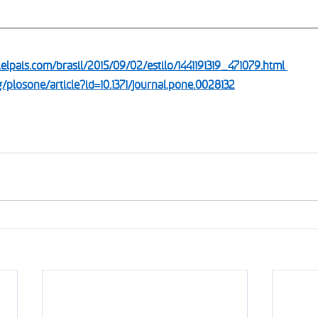
l.elpais.com/brasil/2015/09/02/estilo/1441191319_471079.html 
rg/plosone/article?id=10.1371/journal.pone.0028132