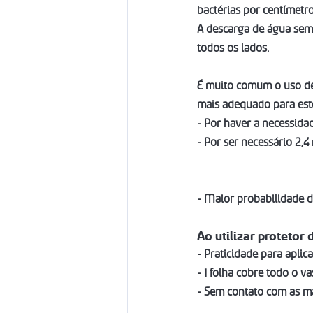
bactérias 
por centímetr
A 
descarga de água 
sem
todos os lados
. 
É muito comum o uso de 
mais adequado para este
- Por haver a necessidad
- Por ser necessário 
2,4
- Maior probabilidade d
Ao utilizar protetor 
- 
Praticidade 
para aplic
- 
1 folha 
cobre todo o va
- 
Sem contato com as m