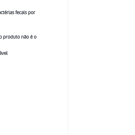
ctérias fecais por 
o produto não é o 
ável 