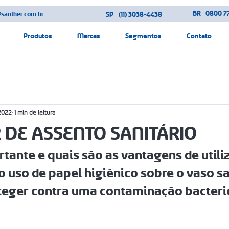
BR
0800 77
@santher.com.br
SP
(11) 3038-4438
Produtos
Marcas
Segmentos
Contato
 2022
1 min de leitura
 DE ASSENTO SANITÁRIO
tante e quais são as vantagens de utili
uso de papel higiênico sobre o vaso sa
oteger contra uma contaminação bacteri