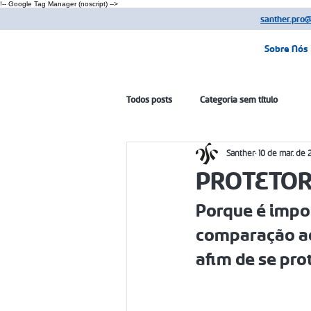
!-- Google Tag Manager (noscript) -->
santher.pro
Sobre Nós
Todos posts
Categoria sem título
Santher
10 de mar. de
PROTETOR
Porque é impor
comparação ao 
afim de se pr