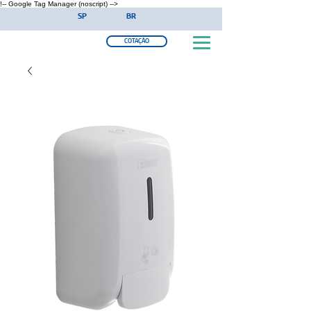
!-- Google Tag Manager (noscript) -->
SP
BR
COTAÇÃO