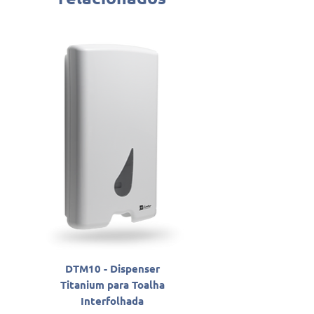
DTM10 - Dispenser
SLAB06800 - Sabon
Titanium para Toalha
Antisséptico Líqu
Interfolhada
Santher Professio