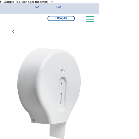
!-- Google Tag Manager (noscript) -->
SP
BR
COTAÇÃO