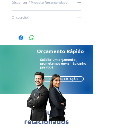
Dispenser / Produto Recomendado::
Alta performance e
durabilidade
PHR25 | RHR25 | EHR50 |
Circulação:
Higiene e proteção do refil
IHR08
Fácil manutenção
Média | Alta
Fornecimento em comodato
1 unidade por caixa
Dimensão do dispenser
Orçamento Rápido
(CxLxA): 11,5 x 31,7 x 34cm
Solicite um orçamento ,
prometemos enviar rápidinho
pra você
SOLICITAR COTAÇÃO
Produtos
relacionados