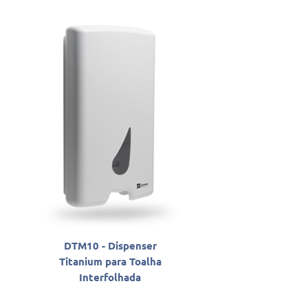
DTM10 - Dispenser
SLAB06800 - Sabon
Titanium para Toalha
Antisséptico Líqu
Interfolhada
Santher Professio