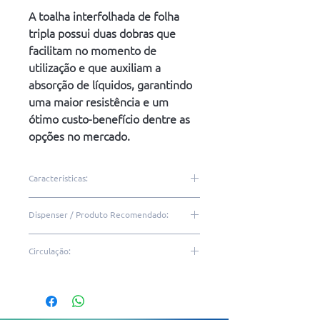
A toalha interfolhada de folha
tripla possui duas dobras que
facilitam no momento de
utilização e que auxiliam a
absorção de líquidos, garantindo
uma maior resistência e um
ótimo custo-benefício dentre as
opções no mercado.
Características:
100% celulose virgem
Dispenser / Produto Recomendado:
Folha tripla
2 dobras
DQT20 | DTD10 | DTE10
Circulação:
Gofrada
Excelente alvura e maciez
Baixa|Média
Resistente
Alta absorção