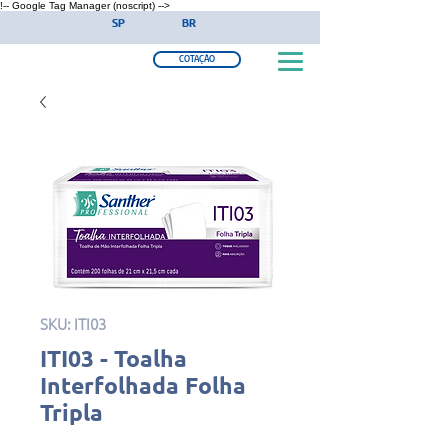
!-- Google Tag Manager (noscript) -->
SP
BR
COTAÇÃO
SKU: ITI03
ITI03 - Toalha
Interfolhada Folha
Tripla