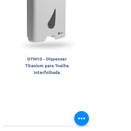
DTM10 - Dispenser
SLAB06800 - Sabon
Titanium para Toalha
Antisséptico Líqu
Interfolhada
Santher Professio
Sobre a Santher