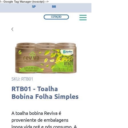
!-- Google Tag Manager (noscript) -->
SP
BR
COTAÇÃO
SKU: RTB01
RTB01 - Toalha
Bobina Folha Simples
A toalha bobina Reviva é
proveniente de embalagens
longa vida pré e pós consumo. A