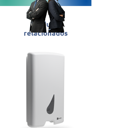
Dimensão do pacote
(CxLxA): 14,7 x 14,7 x 20cm
Produtos
relacionados