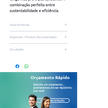
combinação perfeita entre
sustentabilidade e eficiência.
Características:
100% fibras naturais não
Dispenser / Produto Recomendado:
branqueadas
Proveniente de embalagem
DQA20 | DAD10
Circulação:
longa vida pré e pós
consumo
Média | Alta
Folha simples
Resistente
Alta absorção
Orçamento Rápido
Ótimo custo-benefício
Solicite um orçamento ,
Fácil reposição no dispenser
prometemos enviar rápidinho
pra você
6 rolos com 200 metros cada
Dimensão da folha: 20cm x
SOLICITAR COTAÇÃO
200m