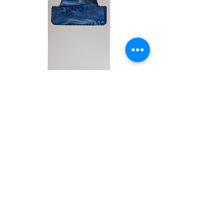
SAB24 - Refil de Coletor de
Absorvente Feminino