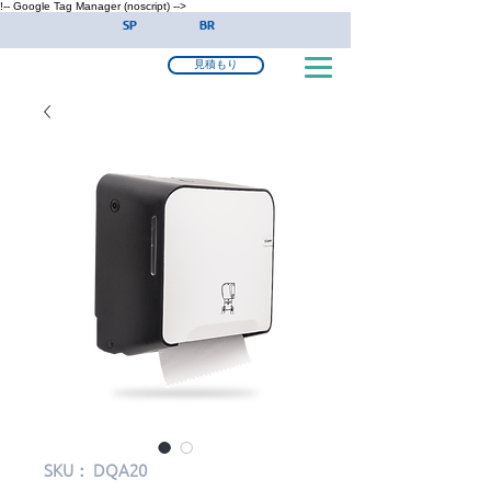
!-- Google Tag Manager (noscript) -->
SP
BR
見積もり
SKU： DQA20