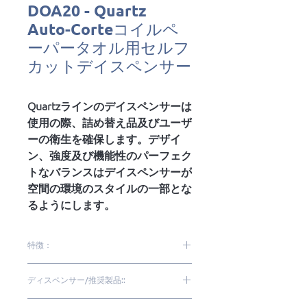
DOA20 - Quartz
Auto-Corteコイルペ
ーパータオル用セルフ
カットデイスペンサー
Quartzラインのデイスペンサーは
使用の際、詰め替え品及びユーザ
ーの衛生を確保します。デザイ
ン、強度及び機能性のパーフェク
トなバランスはデイスペンサーが
空間の環境のスタイルの一部とな
るようにします。
特徴：
より高い品質、強度及び洗練
ディスペンサー/推奨製品::
高性能及び耐久性
詰め替え品の衛生及び安全性
ETB20 | ITB01 | ITS00