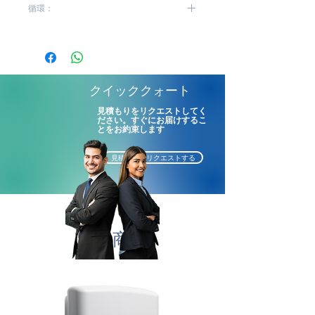
循環：
色： 白及び黒
メンテナンスが簡単
高|中
使用貸借の形でサプライ
カット：23cm
デイスペンサーのサイズ：
クイッククォート
（長X幅X高) 18.5X30X31.5cm
見積もりをリクエストしてく
ださい。すぐにお届けするこ
とをお約束します
見積もりをリクエストする
関連商品