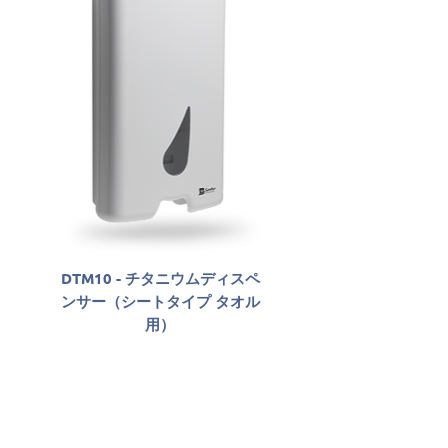
DTM10 - チタニウムディスペ
SLAB06800 - Sabon
ンサー（シートタイプ タオル
Antisséptico Líqu
用）
Santher Professio