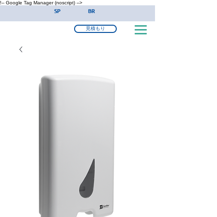
!-- Google Tag Manager (noscript) -->
SP
BR
見積もり