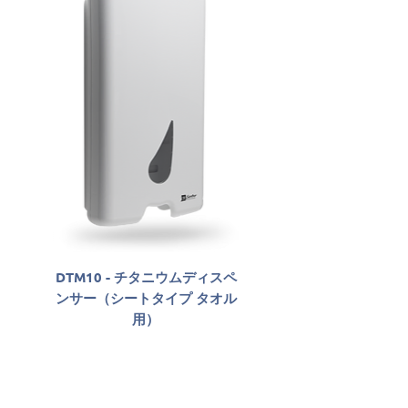
DTM10 - チタニウムディスペ
SLAB06800 - Sabon
ンサー（シートタイプ タオル
Antisséptico Líqu
用）
Santher Professio