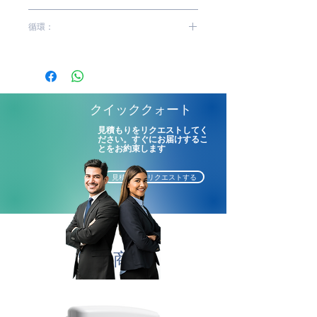
衛生と保護を補充する
RTI02 | TSP04 | ITI03 | ITI02 |
循環：
さまざまな重量とサイズで優
ITI01 | ETI21 | ETI00
れたパフォーマンス
中 | 高
貸出による供給
1箱あたり1個
ディスペンサー寸法（幅x高さ
クイッククォート
x奥行き）：375 x 235 x
見積もりをリクエストしてく
145mm
ださい。すぐにお届けするこ
とをお約束します
見積もりをリクエストする
関連商品