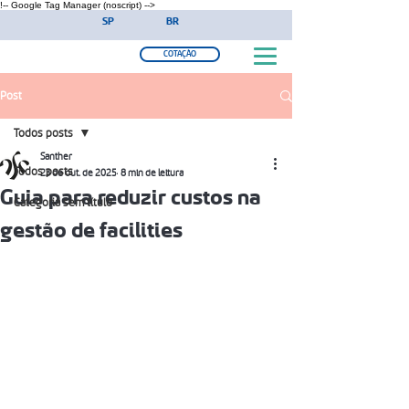
!-- Google Tag Manager (noscript) -->
SP
BR
COTAÇÃO
Post
Todos posts
Santher
Todos posts
23 de out. de 2025
8 min de leitura
Guia para reduzir custos na
Categoria sem título
gestão de facilities