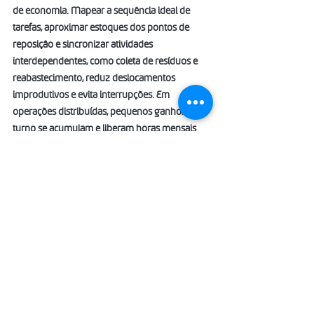
de economia. Mapear a sequência ideal de 
tarefas, aproximar estoques dos pontos de 
reposição e sincronizar atividades 
interdependentes, como coleta de resíduos e 
reabastecimento, reduz deslocamentos 
improdutivos e evita interrupções. Em 
operações distribuídas, pequenos ganhos por 
turno se acumulam e liberam horas mensais 
suficientes para atacar problemas crônicos ou 
reforçar a presença em horários de pico. Ao 
lado disso, registrar incidentes recorrentes, 
como indisponibilidades pontuais ou variações 
de consumo em determinados andares, cria 
material para análise de causa e prevenção.
Sustentabilidade e 
conformidade que 