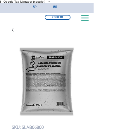
!-- Google Tag Manager (noscript) -->
SP
BR
COTAÇÃO
SKU: SLAB06800