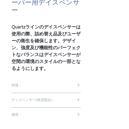
ーパー用デイスペンサ
ー
Quartzラインのデイスペンサーは
使用の際、詰め替え品及びユーザ
ーの衛生を確保します。デザイ
ン、強度及び機能性のパーフェク
トなバランスはデイスペンサーが
空間の環境のスタイルの一部とな
るようにします。
特徴：
より高い品質、強度及び洗練
ディスペンサー/推奨製品::
高性能及び耐久性
詰め替え品の衛生及び安全性
IHR08
循環：
色： 白及び黒
メンテナンスが簡単
高|中