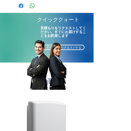
使用貸借の形でサプライ
1個入りケース
デイスペンサーのサイズ：
クイッククォート
（長X幅X高) 13X42.5X32.5cm
見積もりをリクエストしてく
ださい。すぐにお届けするこ
とをお約束します
見積もりをリクエストする
関連商品