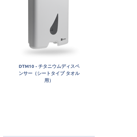
DTM10 - チタニウムディスペ
SLAB06800 - Sabon
ンサー（シートタイプ タオル
Antisséptico Líqu
用）
Santher Professio
Santherについて