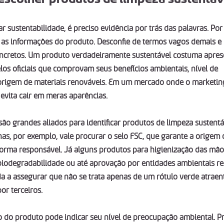
r sustentabilidade, é preciso evidência por trás das palavras. Por 
 as informações do produto. Desconfie de termos vagos demais e
ncretos. Um produto verdadeiramente sustentável costuma apres
s oficiais que comprovam seus benefícios ambientais, nível de 
origem de materiais renováveis. Em um mercado onde o marketing
 evita cair em meras aparências.
 são grandes aliados para identificar produtos de limpeza sustentá
has, por exemplo, vale procurar o selo FSC, que garante a origem 
forma responsável. Já alguns produtos para higienização das mãos
 biodegradabilidade ou até aprovação por entidades ambientais re
uda a assegurar que não se trata apenas de um rótulo verde atrae
r terceiros.
 do produto pode indicar seu nível de preocupação ambiental. P