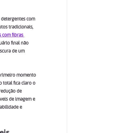
m detergentes com 
tos tradicionais, 
s com fibras 
uário final não 
escura de um 
primeiro momento 
otal fica claro o 
redução de 
íveis de imagem e 
abilidade e 
eis