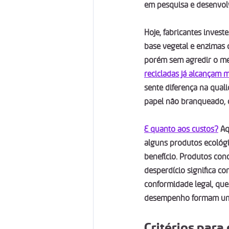
em pesquisa e desenvol
Hoje, fabricantes inves
base vegetal e enzimas q
porém sem agredir o mei
recicladas já alcançam m
sente diferença na qual
papel não branqueado, 
E quanto aos custos?
 A
alguns produtos ecológic
benefício. Produtos co
desperdício significa c
conformidade legal, que
desempenho formam uma
Critérios para