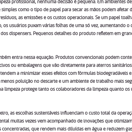
eza profissional, nenhuma decisão é pequena. Em ambientes de a
simples como o tipo de papel para secar as mãos podem afetar d
esíduos, as emissões e os custos operacionais. Se um papel toalh
, os usuários puxam várias folhas de uma só vez, aumentando o d
 dos dispensers. Pequenos detalhes do produto refletem em grand
mbém entra nessa equação. Produtos convencionais podem conter
ivos ou embalagens que vão diretamente para aterros sanitários.
 tendem a minimizar esses efeitos com fórmulas biodegradáveis 
ica menos poluição no descarte e um ambiente de trabalho mais seg
na limpeza protege tanto os colaboradores da limpeza quanto os 
eiro, as escolhas sustentáveis influenciam o custo total da opera
ental muitas vezes vem acompanhado de inovações que otimizam
s concentradas, que rendem mais diluídas em água e reduzem ga