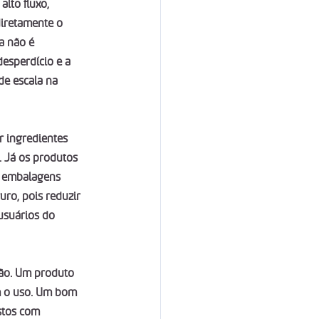
lto fluxo, 
iretamente o 
a não é 
esperdício e a 
e escala na 
 ingredientes 
 Já os produtos 
e embalagens 
uro, pois reduzir 
usuários do 
ção. Um produto 
 o uso. Um bom 
stos com 