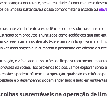
 cobranças concretas e, nesta realidade, é comum que se desenv
s de limpeza sustentáveis possa comprometer a eficácia ou 
eleva
bastante válida frente a experiências do passado, nas quais muit
 frustrados com produtos anunciados como ecológicos que não ent
 se revelaram caros demais. Este é um cenário que vem mudand
a vez mais opções que cumprem o prometido em eficácia e susten
ormação, é viável adotar soluções de limpeza com menor impacto
provada na rotina. Nos próximos tópicos, vamos explorar como a
entáveis podem influenciar a operação, quais são os critérios par
abilidade e o desempenho podem andar lado a lado em ambientes 
scolhas sustentáveis na operação de li