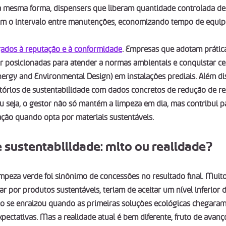
Da mesma forma, dispensers que liberam quantidade controlada de
am o intervalo entre manutenções, economizando tempo de equipe
gados à reputação e à conformidade
. Empresas que adotam prátic
r posicionadas para atender a normas ambientais e conquistar ce
nergy and Environmental Design) em instalações prediais. Além dis
atórios de sustentabilidade com dados concretos de redução de re
Ou seja, o gestor não só mantém a limpeza em dia, mas contribui p
ação quando opta por materiais sustentáveis.
sustentabilidade: mito ou realidade?
mpeza verde foi sinônimo de concessões no resultado final. Muito
r por produtos sustentáveis, teriam de aceitar um nível inferior
ito se enraizou quando as primeiras soluções ecológicas chegar
pectativas. Mas a realidade atual é bem diferente, fruto de avanço