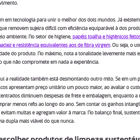
vimento.
tem em tecnologia para unir o melhor dos dois mundos. Já existe
ue removem sujeira difícil com eficiência equiparável à dos produ
o ambiente. No setor de higiene, 
papéis toalha e higiênicos feito
aciez e resistência equivalentes aos de fibra virgem
. Ou seja, o us
idade do produto. No máximo, nota a tonalidade levemente mais 
o que não compromete em nada a experiência.
qui a realidade também está desmontando outro mito. Se em um 
os apresentam preço unitário um pouco maior, ao avaliar o custo t
ncentrados diminuem despesas de frete e embalagem, enquanto a 
omprar menos refis ao longo do ano. Sem contar os ganhos intang
 evitam multas e agregam valor à marca. No balanço final, sustent
 dupla mais viável do que nunca.
 escolher produtos de limpeza sustentáv