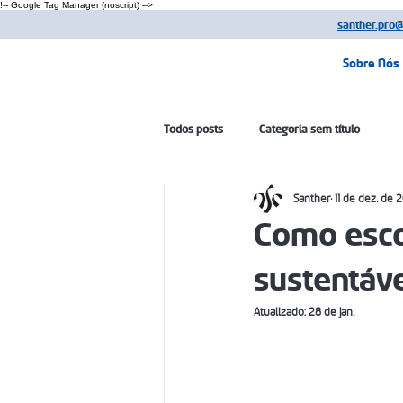
!-- Google Tag Manager (noscript) -->
santher.pro
Sobre Nós
Todos posts
Categoria sem título
Santher
11 de dez. de 
Como esco
sustentáv
Atualizado:
28 de jan.