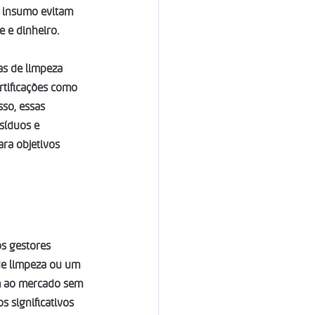
 insumo evitam 
 e dinheiro.
as de limpeza 
rtificações como 
so, essas 
síduos e 
ara objetivos 
s gestores 
 de limpeza ou um 
am ao mercado sem 
s significativos 