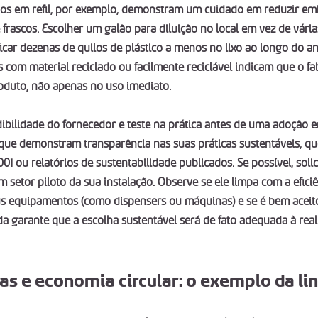
os em refil, por exemplo, demonstram um cuidado em reduzir em
de frascos. Escolher um galão para diluição no local em vez de vária
ficar dezenas de quilos de plástico a menos no lixo ao longo do 
 com material reciclado ou facilmente reciclável indicam que o f
oduto, não apenas no uso imediato.
dibilidade do fornecedor e teste na prática antes de uma adoção e
que demonstram transparência nas suas práticas sustentáveis, q
001 ou relatórios de sustentabilidade publicados. Se possível, sol
 setor piloto da sua instalação. Observe se ele limpa com a efici
s equipamentos (como dispensers ou máquinas) e se é bem aceito
da garante que a escolha sustentável será de fato adequada à real
das e economia circular: o exemplo da li