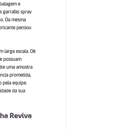
balagem e 
s garrafas spray 
ano. Da mesma 
abricante pensou 
m larga escala. Dê 
ue possuam 
icite uma amostra 
ência prometida, 
 pela equipe. 
idade da sua 
nha Reviva