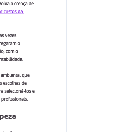
olva a crença de 
r custos da 
as vezes 
regaram o 
o, com o 
tabilidade.
 ambiental que 
s escolhas de 
a selecioná-los e 
profissionais.
mpeza