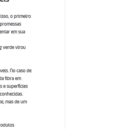
isso, o primeiro 
 promessas 
entar em sua 
 verde virou 
veis. No caso de 
da fibra em 
 e superfícies 
conhecidas. 
nte, mas de um 
rodutos 